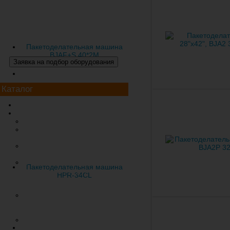
Пакетоделательная машина
BJAF+S 40*2M
Каталог
Экструзионное оборудование
Пакетоделательные машины
Тип «Майка»
В рулоне (для фасовочных,
мусорных пакетов)
Толстостенные (для упаковки
удобрений, земли)
С боковым сварным швом
Пакетоделательная машина
(усиленная прорубная,
HPR-34CL
петлевая, затягивающаяся
ручка)
В пачках (многоручьевые) для
фасовочных, мусорных
пакетов
С клеевой ручкой
(подклеенной, усиленной)