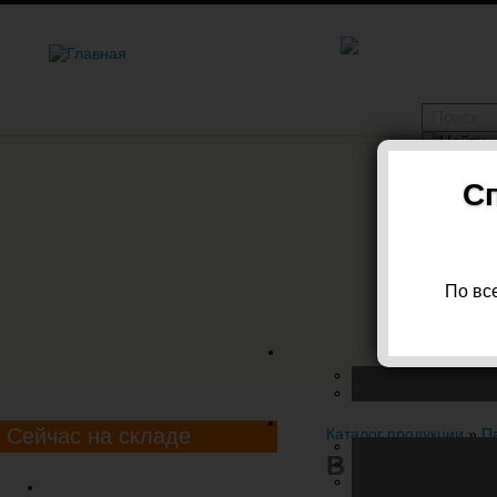
С
+7 (
Вы мо
По вс
наше
обору
Сейчас на складе
Каталог продукции
»
П
В пачках (м