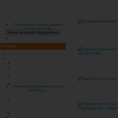
Пакетоделательная машина
BJAF+S 40*2M
Каталог
Экструзионное оборудование
Пакетоделательные машины
Тип «Майка»
В рулоне (для фасовочных,
мусорных пакетов)
Толстостенные (для упаковки
удобрений, земли)
С боковым сварным швом
Пакетоделательная машина
(усиленная прорубная,
HPR-34CL
петлевая, затягивающаяся
ручка)
В пачках (многоручьевые) для
фасовочных, мусорных
пакетов
С клеевой ручкой
(подклеенной, усиленной)