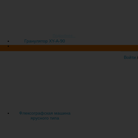
специализированная выставка
пластмасс и
каучуков "Интерпластика 2017"
пройдет с 24 по 27 января 2017
года Россия, Москва, ЦВК
"Экспоцентр
Подробнее...
Гранулятор XY-A-90
Войти
Флексографская машина
ярусного типа