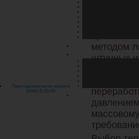
Термоп
Термоплас
применяем
методом л
штучных и
производи
Более пол
Пакетоделательная машина
переработ
BJAB+S 20x30
давлением
массовому
требовани
Выбор тер