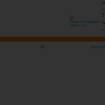
пр
п
Т
Т
п
- Виваком
Войти
/
Р
Поддержка сайта