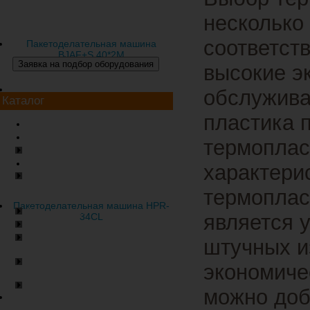
несколько
соответст
Пакетоделательная машина
BJAF+S 40*2M
высокие э
обслужива
Каталог
пластика 
Экструзионное оборудование
Пакетоделательные машины
термопласт
Флексографические машины
Плоскощелевые экструдеры
характери
Оборудование для
производства обвязочной
термоплас
ленты
Пакетоделательная машина HPR-
Грануляторы
является 
34CL
Термопластавтоматы (ТПА)
Оборудование для мойки
штучных и
полимерных отходов
Термоформовочное
экономиче
оборудование
Оборудование для
можно доб
производства соломки для
питья