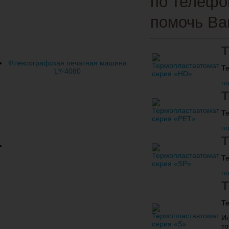
по телефо
помочь Ва
Т
Флексографская печатная машина
Т
LY-4080
п
Т
Т
п
Т
Т
п
Т
Т
Ис
то