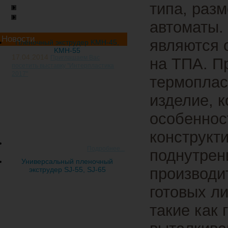
типа, раз
Бобинорезательные машины
Сейчас на складе
автоматы.
Новости
являются 
Плёночный экструдер KMH-45,
KMH-55
17.04.2014
Приглашаем Вас
на ТПА. П
посетить выставку "Интерпластика
2017"
термоплас
20-я международная
специализированная выставка
изделие, 
пластмасс и
каучуков "Интерпластика 2017"
особеннос
пройдет с 24 по 27 января 2017
года Россия, Москва, ЦВК
конструкт
"Экспоцентр
Подробнее...
поднутрени
Универсальный пленочный
производи
экструдер SJ-55, SJ-65
готовых л
такие как