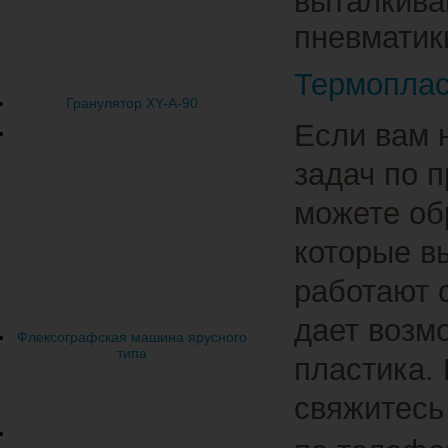
выталкива
пневматики
Термоплас
Гранулятор XY-A-90
Если вам 
задач по 
можете об
которые в
работают 
дает возм
Флексографская машина ярусного
типа
пластика.
свяжитесь