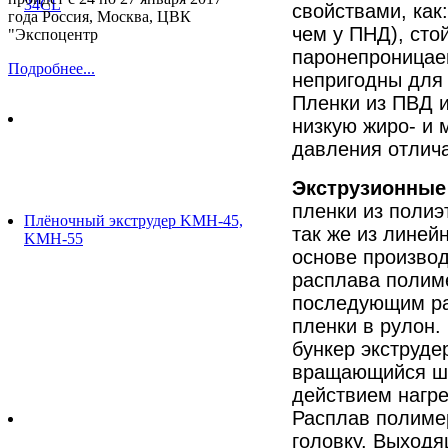
34CL
свойствами, как
года Россия, Москва, ЦВК
чем у ПНД), сто
"Экспоцентр
паронепроницае
Подробнее...
непригодны для 
Пленки из ПВД 
низкую жиро- и 
давления отлича
Экструзионные
пленки из полиэ
Плёночный экструдер KMH-45,
так же из линей
KMH-55
основе произво
расплава полиме
последующим ра
пленки в рулон.
бункер экструде
вращающийся шн
действием нагр
Расплав полиме
головку. Выходя