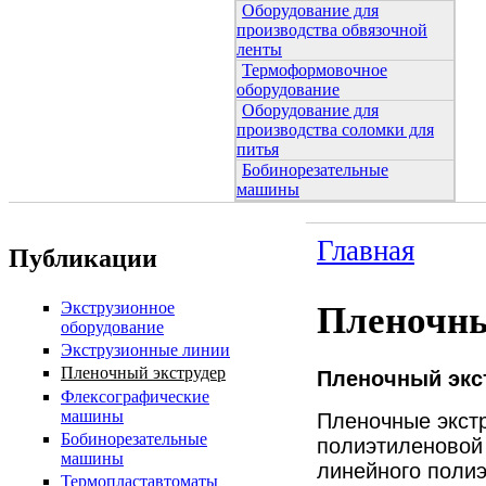
Оборудование для
производства обвязочной
ленты
Термоформовочное
оборудование
Оборудование для
производства соломки для
питья
Бобинорезательные
машины
Главная
Публикации
Экструзионное
Пленочны
оборудование
Экструзионные линии
Пленочный экструдер
Пленочный экс
Флексографические
машины
Пленочные экст
Бобинорезательные
полиэтиленовой 
машины
линейного полиэ
Термопластавтоматы