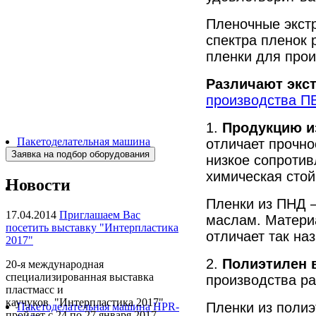
Пленочные экст
спектра пленок 
пленки для прои
Различают экс
производства П
1.
Продукцию и
Пакетоделательная машина
отличает прочно
BJAF+S 40*2M
низкое сопротив
химическая стой
Новости
Пленки из ПНД —
17.04.2014
Приглашаем Вас
маслам. Материа
посетить выставку "Интерпластика
отличает так н
2017"
2.
Полиэтилен 
20-я международная
специализированная выставка
производства ра
пластмасс и
каучуков "Интерпластика 2017"
Пленки из поли
Пакетоделательная машина HPR-
пройдет с 24 по 27 января 2017