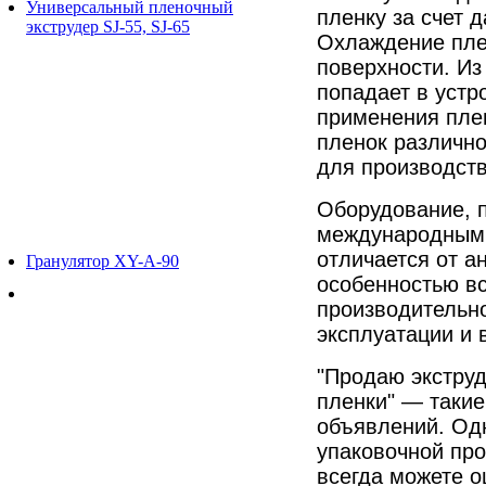
Универсальный пленочный
пленку за счет 
экструдер SJ-55, SJ-65
Охлаждение пле
поверхности. Из
попадает в устр
применения плен
пленок различно
для производств
Оборудование, п
международным 
отличается от а
Гранулятор XY-A-90
особенностью вс
производительно
эксплуатации и 
"Продаю экструд
пленки" — такие
объявлений. Одн
упаковочной пр
всегда можете о