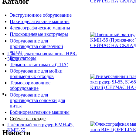
Каталог
Экструзионное оборудование
Пакетоделательные машины
Флексографические машины
Плоскощелевые экструдеры
Оборудование для
производства обвязочной
ленты
Пакетоделательная машина HPR-
Грануляторы
34CL
Термопластавтоматы (ТПА)
Оборудование для мойки
полимерных отходов
Термоформовочное
оборудование
Оборудование для
производства соломки для
питья
Бобинорезательные машины
Сейчас на складе
Плёночный экструдер KMH-45,
KMH-55
Новости