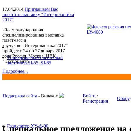
17.04.2014
Приглашаем Вас
посетить выставку "Интерпластика
2017"
20-я международная
специализированная выставка
пластмасс и
каучуков "Интерпластика 2017"
пройдет с 24 по 27 января 2017
года Россия, Москва, ЦВК
Универсальный пленочный
"Экспоцентр
экструдер SJ-55, SJ-65
Подробнее...
Поддержка сайта
- Виваком
Войти
/
Обору
Регистрация
Гранулятор XY-A-90
Специальное предложение на о