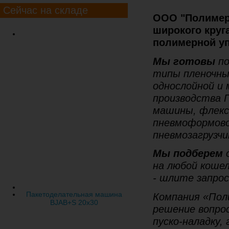
Сейчас на складе
ООО "Полимер
широкого круг
полимерной уп
Мы готовы
по
типы пленочны
однослойной и 
производства 
машины, флекс
пневмоформово
пневмозагрузчи
Мы подберем
о
на любой кошел
- шлите запрос
Пакетоделательная машина
Компания «Пол
BJAB+S 20x30
решение вопрос
пуско-наладку