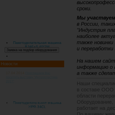
высокопрофесс
сроки.
Мы участвуе
в России, таки
"Индустрия пла
наиболее акту
также новинки 
Пакетоделательная машина
BJAF+S 40*2M
и переработки 
На нашем сайт
Новости
информацию о 
а также сделат
17.04.2014
Приглашаем Вас
посетить выставку "Интерпластика
2017"
Наши специалис
20-я международная
в составе ООО 
специализированная выставка
области перера
пластмасс и
каучуков "Интерпластика 2017"
Оборудование,
Пакетоделательная машина
пройдет с 24 по 27 января 2017
HPR-34CL
работает на де
года Россия, Москва, ЦВК
"Экспоцентр
По вашему жела