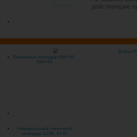
Подробнее...
действующие п
- Виваком
Войти
/
Р
Поддержка сайта
Плёночный экструдер KMH-45,
KMH-55
Универсальный пленочный
экструдер SJ-55, SJ-65