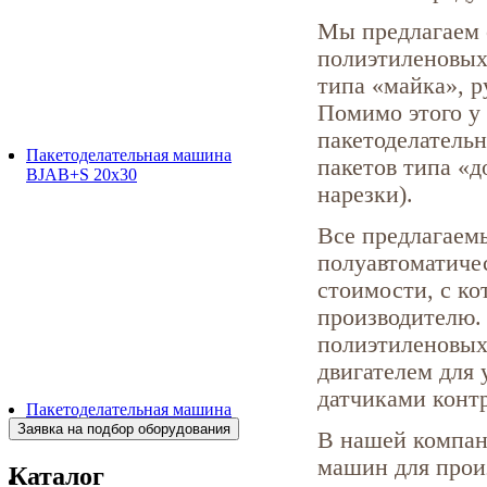
Мы предлагаем 
полиэтиленовых 
типа «майка», р
Помимо этого у
пакетоделатель
Пакетоделательная машина
пакетов типа «д
BJAB+S 20x30
нарезки).
Все предлагаем
полуавтоматиче
стоимости, с к
производителю.
полиэтиленовых
двигателем для 
датчиками конт
Пакетоделательная машина
BJAF+S 40*2M
В нашей компан
машин для прои
Каталог