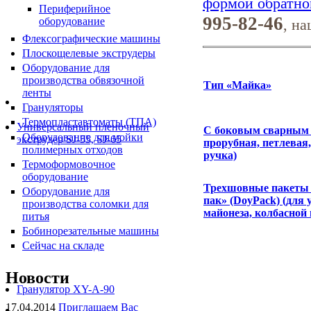
формой обратно
Периферийное
995-82-46
оборудование
, н
Флексографические машины
Плоскощелевые экструдеры
Оборудование для
производства обвязочной
Тип «Майка»
ленты
Грануляторы
Термопластавтоматы (ТПА)
Универсальный пленочный
С боковым сварным 
Оборудование для мойки
экструдер SJ-55, SJ-65
прорубная, петлевая
полимерных отходов
ручка)
Термоформовочное
оборудование
Трехшовные пакеты 
Оборудование для
пак» (DoyPack) (для 
производства соломки для
майонеза, колбасной 
питья
Бобинорезательные машины
Сейчас на складе
Новости
Гранулятор XY-A-90
17.04.2014
Приглашаем Вас