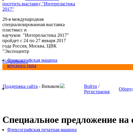
посетить выставку "Интерпластика
2017"
20-я международная
специализированная выставка
пластмасс и
каучуков "Интерпластика 2017"
пройдет с 24 по 27 января 2017
года Россия, Москва, ЦВК
"Экспоцентр
Флексографская машина
Подробнее...
ярусного типа
Поддержка сайта
- Виваком
Войти
/
Обору
Регистрация
Специальное предложение на о
Флексографская печатная машина