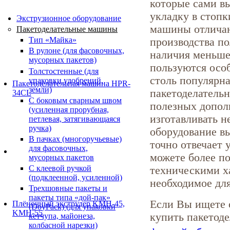
которые сами в
укладку в стопк
Экструзионное оборудование
машины отличаю
Пакетоделательные машины
Тип «Майка»
производства п
В рулоне (для фасовочных,
наличия меньше
мусорных пакетов)
пользуются осо
Толстостенные (для
столь популярна
упаковки удобрений,
Пакетоделательная машина HPR-
земли)
пакетоделатель
34CL
С боковым сварным швом
полезных допол
(усиленная прорубная,
изготавливать н
петлевая, затягивающаяся
ручка)
оборудование в
В пачках (многоручьевые)
точно отвечает
для фасовочных,
можете более п
мусорных пакетов
С клеевой ручкой
техническими х
(подклеенной, усиленной)
необходимое для
Трехшовные пакеты и
пакеты типа «дой-пак»
Если Вы ищете о
Плёночный экструдер KMH-45,
(DoyPack) (для упаковки
KMH-55
купить пакетоде
кетчупа, майонеза,
колбасной нарезки)