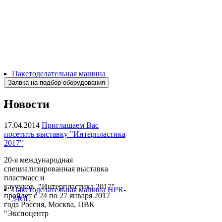
Пакетоделательная машина
BJAF+S 40*2M
Новости
17.04.2014
Приглашаем Вас
посетить выставку "Интерпластика
2017"
20-я международная
специализированная выставка
пластмасс и
каучуков "Интерпластика 2017"
Пакетоделательная машина HPR-
пройдет с 24 по 27 января 2017
34CL
года Россия, Москва, ЦВК
"Экспоцентр