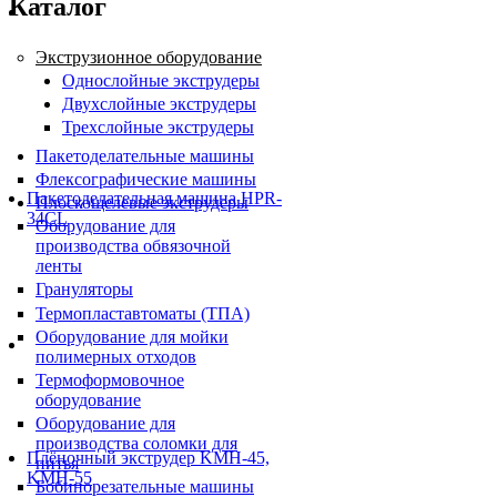
Каталог
Экструзионное оборудование
Однослойные экструдеры
Двухслойные экструдеры
Трехслойные экструдеры
Пакетоделательные машины
Флексографические машины
Пакетоделательная машина HPR-
Плоскощелевые экструдеры
34CL
Оборудование для
производства обвязочной
ленты
Грануляторы
Термопластавтоматы (ТПА)
Оборудование для мойки
полимерных отходов
Термоформовочное
оборудование
Оборудование для
производства соломки для
Плёночный экструдер KMH-45,
питья
KMH-55
Бобинорезательные машины