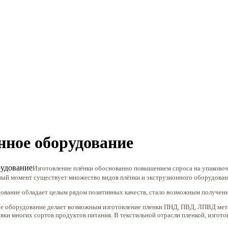
нное оборудование
Изготовление плёнки обоснованно повышением спроса на упаково
ный момент существует множество видов плёнки и экструзионного оборудовани
дование обладает целым рядом позитивных качеств, стало возможным получен
е оборудование делает возможным изготовление пленки ПНД, ПВД, ЛПВД метод
ки многих сортов продуктов питания. В текстильной отрасли пленкой, изгото