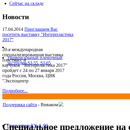
Сейчас на складе
Новости
17.04.2014
Приглашаем Вас
посетить выставку "Интерпластика
2017"
20-я международная
специализированная выставка
Универсальный пленочный
пластмасс и
экструдер SJ-55, SJ-65
каучуков "Интерпластика 2017"
пройдет с 24 по 27 января 2017
года Россия, Москва, ЦВК
"Экспоцентр
Подробнее...
Поддержка сайта
- Виваком
Специальное предложение на о
Гранулятор XY-A-90