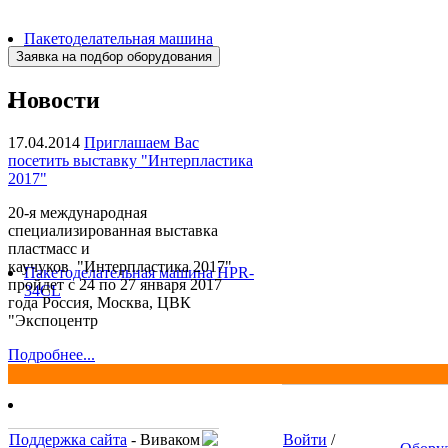
Пакетоделательная машина
BJAF+S 40*2M
Новости
17.04.2014
Приглашаем Вас
посетить выставку "Интерпластика
2017"
20-я международная
специализированная выставка
пластмасс и
каучуков "Интерпластика 2017"
Пакетоделательная машина HPR-
пройдет с 24 по 27 января 2017
34CL
года Россия, Москва, ЦВК
"Экспоцентр
Подробнее...
Поддержка сайта
- Виваком
Войти
/