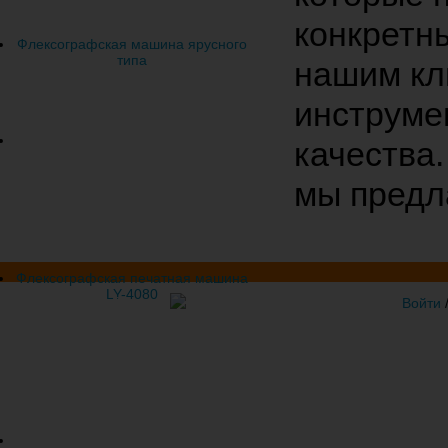
конкретн
Флексографская машина ярусного
типа
нашим кл
инструме
качества
мы предл
Флексографская печатная машина
LY-4080
- Виваком
Войти
Поддержка сайта