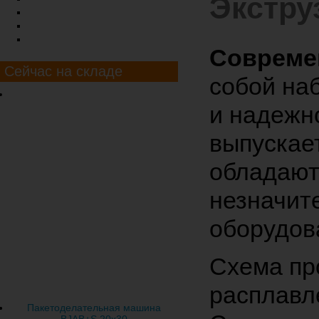
Экстру
Флексографические машины
Бобинорезательные машины
Термопластавтоматы
Совреме
Сейчас на складе
собой на
и надежн
выпускае
обладают
незначит
оборудов
Схема пр
расплавл
Пакетоделательная машина