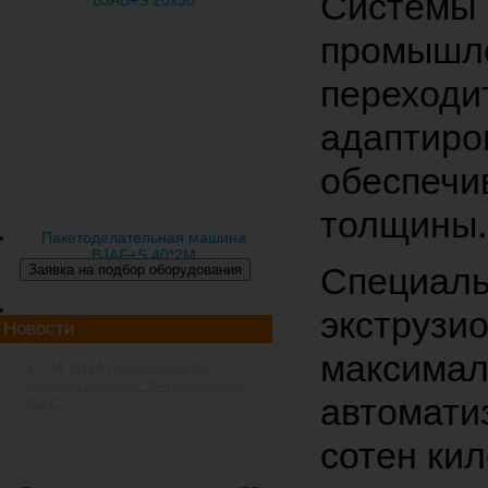
Системы 
BJAB+S 20x30
промышле
переходи
адаптиро
обеспечи
толщины
Пакетоделательная машина
BJAF+S 40*2M
Специал
экструзи
Новости
максимал
17.04.2014
Приглашаем Вас
посетить выставку "Интерпластика
автомати
2017"
20-я международная
сотен кил
специализированная выставка
пластмасс и
каучуков "Интерпластика 2017"