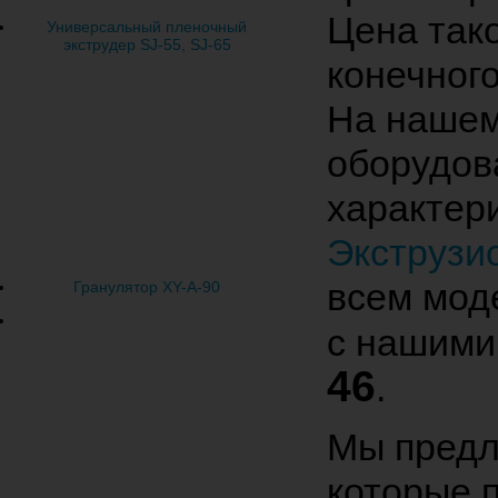
Цена так
Универсальный пленочный
экструдер SJ-55, SJ-65
конечног
На нашем
оборудов
характери
Экструзи
всем мод
Гранулятор XY-A-90
с нашими
46
.
Мы предл
которые 