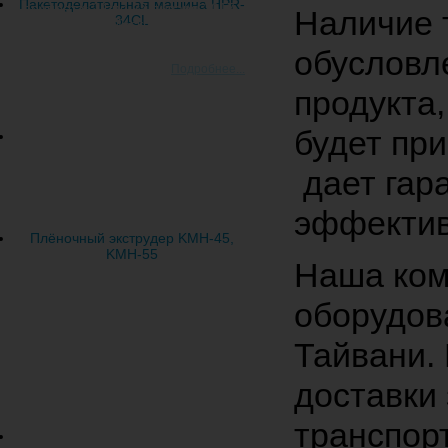
Пакетоделательная машина HPR-
пройдет с 24 по 27 января 2017
Наличие 
34CL
года Россия, Москва, ЦВК
"Экспоцентр
обусловл
Подробнее...
продукта
будет при
дает гар
эффектив
Плёночный экструдер KMH-45,
KMH-55
Наша ком
оборудов
Тайвани.
доставки
транспор