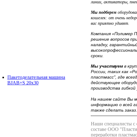
линии, активаторы, пнев
Мы подберем
оборудова
кошелек: от очень недор
вас приятно удивят.
Компания «Полимер П
решение вопросов при
наладку, гарантийны
высокопрофессиональ
сроки.
Мы участвуем
в кру
России, таких как «Р
пластмасс", где все
Пакетоделательная машина
действующее оборудо
BJAB+S 20x30
производства гибкой 
На нашем сайте Вы 
информацию о всей г
также сделать заказ
Наши специалисты с с
составе ООО "Пласти
переработки пластмас