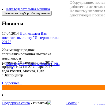
Оборудование, поста
работает на десятках
Пакетоделательная машина
По вашему желанию м
BJAF+S 40*2M
действующие произво
Новости
17.04.2014
Приглашаем Вас
посетить выставку "Интерпластика
2017"
20-я международная
специализированная выставка
пластмасс и
каучуков "Интерпластика 2017"
Пакетоделательная машина HPR-
пройдет с 24 по 27 января 2017
34CL
года Россия, Москва, ЦВК
"Экспоцентр
Подробнее...
Поддержка сайта
- Виваком
Войти
/