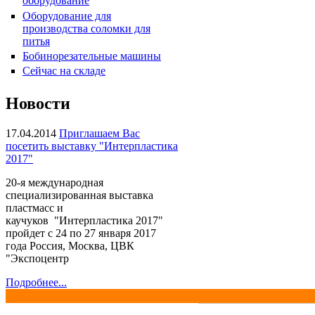
оборудование
Оборудование для
производства соломки для
питья
Бобинорезательные машины
Сейчас на складе
Пакетоделательная машина
HPR-34CL
Новости
17.04.2014
Приглашаем Вас
посетить выставку "Интерпластика
2017"
20-я международная
специализированная выставка
пластмасс и
каучуков "Интерпластика 2017"
пройдет с 24 по 27 января 2017
Плёночный экструдер KMH-
года Россия, Москва, ЦВК
45, KMH-55
"Экспоцентр
Подробнее...