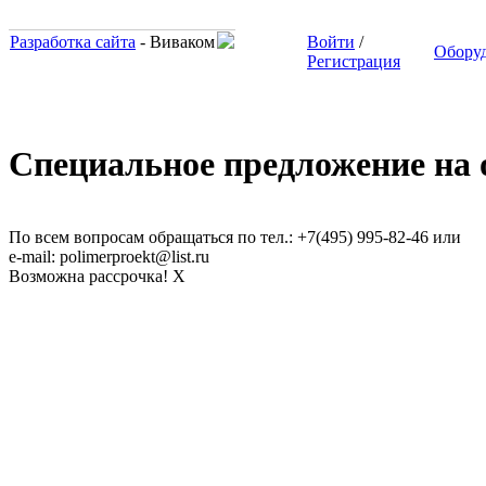
Разработка сайта
- Виваком
Войти
/
Обору
Регистрация
Специальное предложение на о
Универсальный пленочный
экструдер SJ-55, SJ-65
По всем вопросам обращаться по тел.: +7(495) 995-82-46 или
e-mail: polimerproekt@list.ru
Возможна рассрочка!
X
Гранулятор XY-A-90