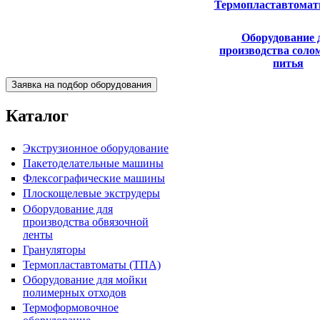
Термопластавтомат
Оборудование 
Пакетоделательная машина
производства соло
BJAB+S 20x30
питья
Каталог
Экструзионное оборудование
Пакетоделательные машины
Флексографические машины
Плоскощелевые экструдеры
Оборудование для
Пакетоделательная машина
производства обвязочной
BJAF+S 40*2M
ленты
Грануляторы
Термопластавтоматы (ТПА)
Оборудование для мойки
полимерных отходов
Термоформовочное