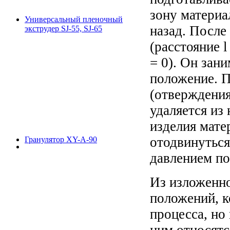
зону материа
Универсальный пленочный
назад. После
экструдер SJ-55, SJ-65
(расстояние 
= 0). Он зан
положение. П
(отверждения
удаляется из 
изделия мате
отодвинуться
Гранулятор XY-A-90
давлением по
Из изложенно
положений, к
процесса, но
ним относят