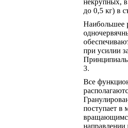
некрупных, в
до 0,5 кг) в
Наибольшее 
одночервячн
обеспечивают
при усилии з
Принципиальн
3.
Все функцио
располагаются
Гранулирован
поступает в 
вращающимся
направлении