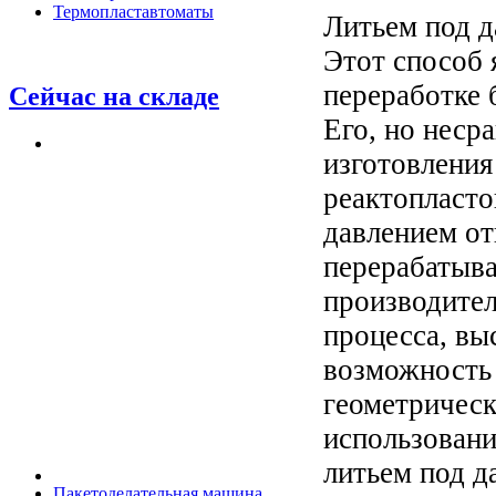
Термопластавтоматы
Литьем под д
Этот способ 
переработке
Сейчас на складе
Его, но неср
изготовления
реактопласто
давлением от
перерабатыва
производител
процесса, вы
возможность 
геометричес
использовани
литьем под д
Пакетоделательная машина