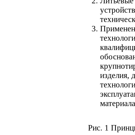
Литьевые
устройст
техничес
Применен
технологи
квалифиц
обоснован
крупноти
изделия, 
технолог
эксплуат
материала
Рис. 1 Принц