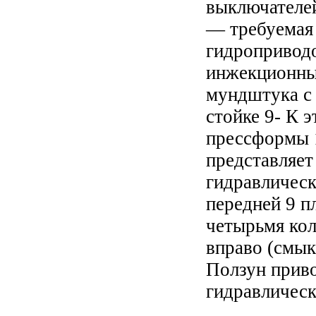
выключателей
— требуемая 
гидроприводо
инжекционным
мундштука с 
стойке 9- К 
прессформы 1
представляет
гидравлическ
передней 9 п
четырьмя кол
вправо (смык
Ползун приво
гидравлическ