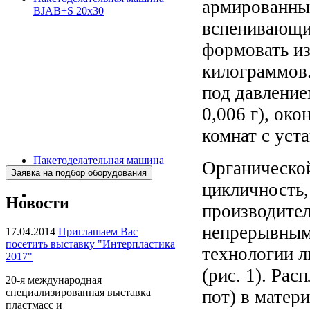
армированные
BJAB+S 20x30
вспенивающих
формовать из
килограммов
под давление
0,006 г), ок
комнат с уст
Пакетоделательная машина
Органической
BJAF+S 40*2M
цикличность,
Новости
производител
непрерывным
17.04.2014
Приглашаем Вас
посетить выставку "Интерпластика
технологии л
2017"
(рис. 1). Рас
20-я международная
пот) в матер
специализированная выставка
пластмасс и