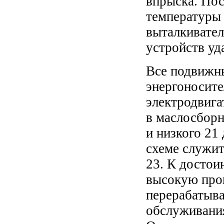
впрыска. Пос
температуры 
выталкивате
устройств уд
Все подвижн
энергоносите
электродвига
в маслосборн
и низкого 21
схеме служит
23. К достои
высокую прои
перерабатыва
обслуживания