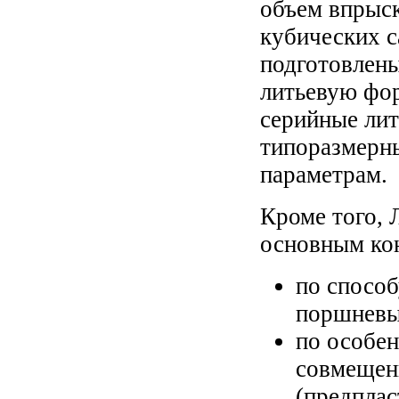
объем впрыс
кубических с
подготовлены
литьевую фо
серийные лит
типоразмерн
параметрам.
Кроме того, 
основным ко
по способ
поршневы
по особен
совмещен
(предплас