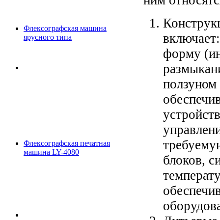
Конструк
Флексографская машина
включает:
ярусного типа
форму (ин
размыкани
ползуном 
обеспечи
устройств
управлен
требуему
Флексографская печатная
машина LY-4080
блоков, с
температу
обеспечи
оборудов