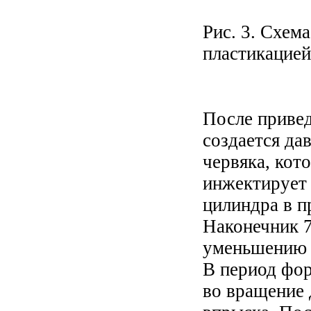
Рис. 3. Схем
пластикацией
После привед
создается да
червяка, кот
инжектирует 
цилиндра в п
Наконечник 7
уменьшению о
В период фор
во вращение 