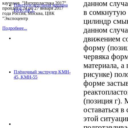
данном случа
каучуков "Интерпластика 2017"
Пакетоделательная машина
пройдет с 24 по 27 января 2017
HPR-34CL
в сомкнутую 
года Россия, Москва, ЦВК
"Экспоцентр
цилиндр смык
данном случ
Подробнее...
движением со
форму (позиц
червяка форм
материала, а
Плёночный экструдер KMH-
рисунке) поло
45, KMH-55
форме застыв
реактопласто
(позиция г).
оставаться в
этой ситуаци
подготавлива