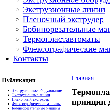
Экструзионные линии
Пленочный экструдер
Бобинорезательные м
Термопластавтоматы
Флексографические м
Контакты
Главная
Публикации
Термопла
Экструзионное оборудование
Экструзионные линии
принцип 
Пленочный экструдер
Флексографические машины
Бобинорезательные машины