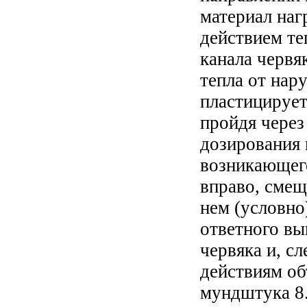
материал наг
действием те
канала червя
тепла от нар
пластицируетс
пройдя через
дозирования 
возникающего
вправо, смещ
нем (условно
ответного вы
червяка и, с
действиям об
мундштука 8