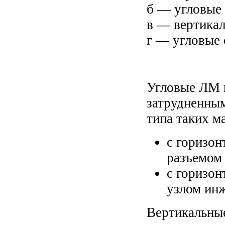
б — угловые 
в — вертикал
г — угловые 
Угловые ЛМ и
затрудненны
типа таких м
с горизон
разъемом
с горизо
узлом ин
Вертикальны