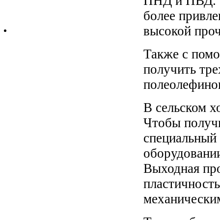
ПНД и ПВД. Т
более привле
высокой проч
Также с пом
получить тр
полеолефино
В сельском х
Чтобы получи
специальный 
оборудовании
Выходная про
пластичность
механически