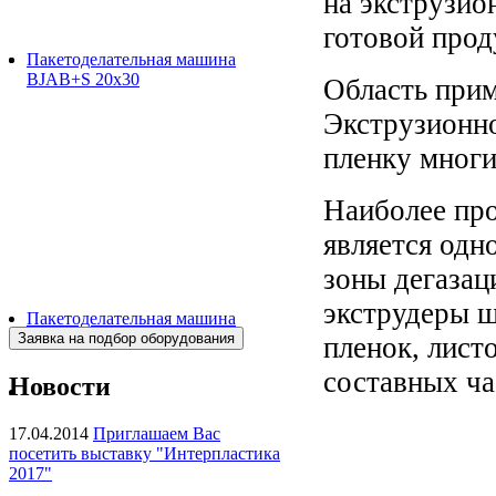
на экструзио
готовой прод
Пакетоделательная машина
BJAB+S 20x30
Область прим
Экструзионно
пленку многи
Наиболее пр
является одн
зоны дегазац
экструдеры ш
Пакетоделательная машина
BJAF+S 40*2M
пленок, листо
составных ча
Новости
17.04.2014
Приглашаем Вас
посетить выставку "Интерпластика
2017"