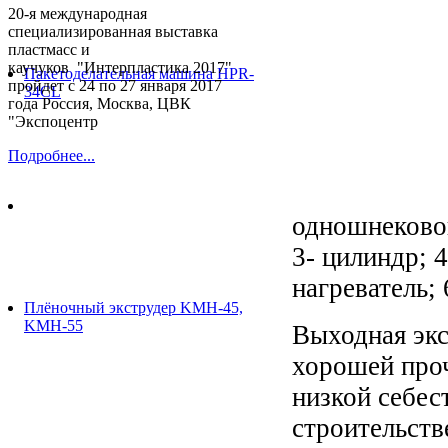
20-я международная
специализированная выставка
пластмасс и
каучуков "Интерпластика 2017"
Пакетоделательная машина HPR-
пройдет с 24 по 27 января 2017
34CL
года Россия, Москва, ЦВК
"Экспоцентр
Подробнее...
одношнековог
3- цилиндр; 
нагреватель;
Плёночный экструдер KMH-45,
KMH-55
Выходная экс
хорошей проч
низкой себес
строительств