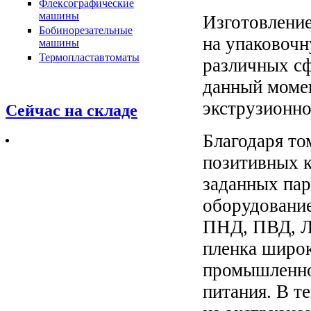
Флексографические
машины
Изготовлени
Бобинорезательные
на упаковочн
машины
Термопластавтоматы
различных сф
данный момен
экструзионно
Сейчас на складе
Благодаря то
позитивных к
заданных пар
оборудование
ПНД, ПВД, Л
пленка широк
промышленно
питания. В т