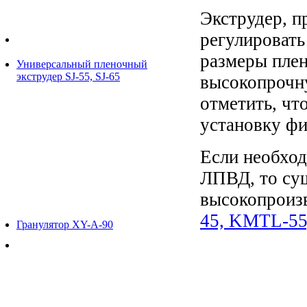
Экструдер, п
регулировать
размеры плен
Универсальный пленочный
экструдер SJ-55, SJ-65
высокопрочн
отметить, чт
установку фи
Если необхо
ЛПВД, то су
высокопроиз
45, KMTL-5
Гранулятор XY-A-90