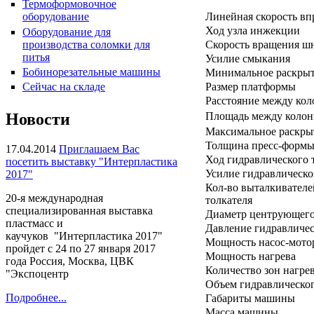
Термоформовочное
Линейная скорость вп
оборудование
Ход узла инжекции
Оборудование для
производства соломки для
Скорость вращения ш
питья
Усилие смыкания
Бобинорезательные машины
Минимальное раскры
Сейчас на складе
Размер платформы
Пакетоделательная машина
HPR-34CL
Расстояние между ко
Новости
Площадь между коло
Максимальное раскры
Толщина пресс-формы
17.04.2014
Приглашаем Вас
Ход гидравлического 
посетить выставку "Интерпластика
Усилие гидравлическо
2017"
Кол-во выталкивателе
20-я международная
толкателя
специализированная выставка
Диаметр центрующего
пластмасс и
Давление гидравличе
каучуков "Интерпластика 2017"
Мощность насос-мото
пройдет с 24 по 27 января 2017
Мощность нагрева
Плёночный экструдер KMH-
года Россия, Москва, ЦВК
Количество зон нагре
45, KMH-55
"Экспоцентр
Объем гидравлическог
Подробнее...
Габариты машины
Масса машины