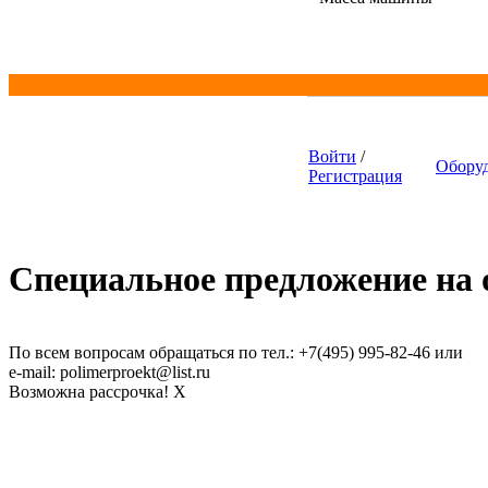
Войти
/
Обору
Регистрация
Универсальный пленочный
экструдер SJ-55, SJ-65
Специальное предложение на о
По всем вопросам обращаться по тел.: +7(495) 995-82-46 или
e-mail: polimerproekt@list.ru
Возможна рассрочка!
X
Гранулятор XY-A-90