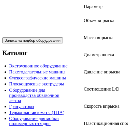
Параметр
Объем впрыска
Пакетоделательная машина
BJAB+S 20x30
Масса впрыска
Каталог
Диаметр шнека
Экструзионное оборудование
Давление впрыска
Пакетоделательные машины
Флексографические машины
Плоскощелевые экструдеры
Соотношение L/D
Оборудование для
Пакетоделательная машина
производства обвязочной
BJAF+S 40*2M
ленты
Скорость впрыска
Грануляторы
Термопластавтоматы (ТПА)
Оборудование для мойки
Пластикационная спо
полимерных отходов