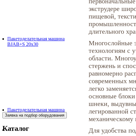
первоначальные
экструдере широ
пищевой, текст
промышленностях
длительного хра
Пакетоделательная машина
Многослойные э
BJAB+S 20x30
технологиям с 
области. Много
стержень и спос
равномерно расп
современных мн
легко заменяетс
основные блоки
шнеки, выдувны
Пакетоделательная машина
легированной ст
BJAF+S 40*2M
механическому 
Каталог
Для удобства п