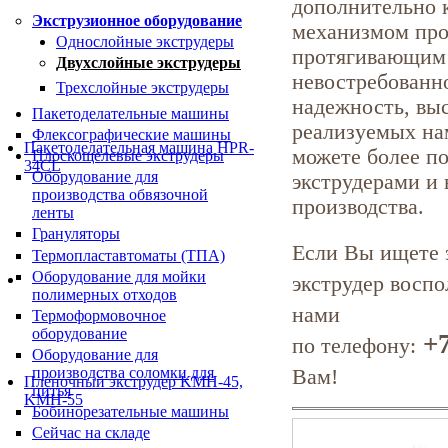
дополнительно 
Экструзионное оборудование
механизмом про
Однослойные экструдеры
протягивающим 
Двухслойные экструдеры
невостребованн
Трехслойные экструдеры
надежность, вы
Пакетоделательные машины
реализуемых на
Флексографические машины
Пакетоделательная машина HPR-
можете более п
Плоскощелевые экструдеры
34CL
Оборудование для
экструдерами и 
производства обвязочной
производства.
ленты
Грануляторы
Если Вы ищете 
Термопластавтоматы (ТПА)
Оборудование для мойки
экструдер восп
полимерных отходов
нами
Термоформовочное
оборудование
+7
по телефону:
Оборудование для
производства соломки для
Вам!
Плёночный экструдер KMH-45,
питья
KMH-55
Бобинорезательные машины
Сейчас на складе