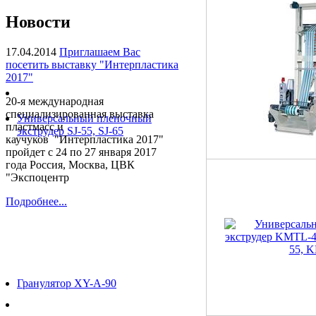
Новости
17.04.2014
Приглашаем Вас
посетить выставку "Интерпластика
2017"
20-я международная
специализированная выставка
Универсальный пленочный
пластмасс и
экструдер SJ-55, SJ-65
каучуков "Интерпластика 2017"
пройдет с 24 по 27 января 2017
года Россия, Москва, ЦВК
"Экспоцентр
Подробнее...
Гранулятор XY-A-90