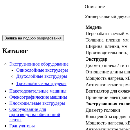
Описание
Универсальный двухс
Пакетоделательная машина
BJAB+S 20x30
Модель
Перерабатываемый ма
Толщина пленки, мм
Ширина пленки, мм
Каталог
Производительность, 
Экструдер
Экструзионное оборудование
Диаметр шнека / тип 
Однослойные экструдеры
Отношение длины шне
Двухслойные экструдеры
Мощность нагрева, к
Трехслойные экструдеры
Автоматическое терм
Пакетоделательные машины
Вентилятор для охлаж
Пакетоделательная машина
Флексографические машины
Приводной электровиг
BJAF+S 40*2M
Плоскощелевые экструдеры
Экструзионная голо
Оборудование для
Диаметр головки
производства обвязочной
Кольцевой зазор для 
ленты
Мощность нагрева, к
Грануляторы
Автоматическое терм