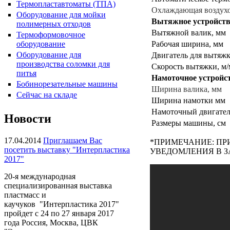
Термопластавтоматы (ТПА)
Охлаждающая воздуход
Оборудование для мойки
Вытяжное устройст
полимерных отходов
Вытяжной валик, мм
Термоформовочное
оборудование
Рабочая ширина, мм
Оборудование для
Двигатель для вытяжки
Пакетоделательная машина
производства соломки для
Скорость вытяжки, м
HPR-34CL
питья
Намоточное устройс
Бобинорезательные машины
Ширина валика, мм
Сейчас на складе
Ширина намотки мм
Намоточный двигатель
Новости
Размеры машины, см
17.04.2014
Приглашаем Вас
*ПРИМЕЧАНИЕ: ПР
посетить выставку "Интерпластика
УВЕДОМЛЕНИЯ В З
2017"
20-я международная
Плёночный экструдер KMH-
специализированная выставка
45, KMH-55
пластмасс и
каучуков "Интерпластика 2017"
пройдет с 24 по 27 января 2017
года Россия, Москва, ЦВК