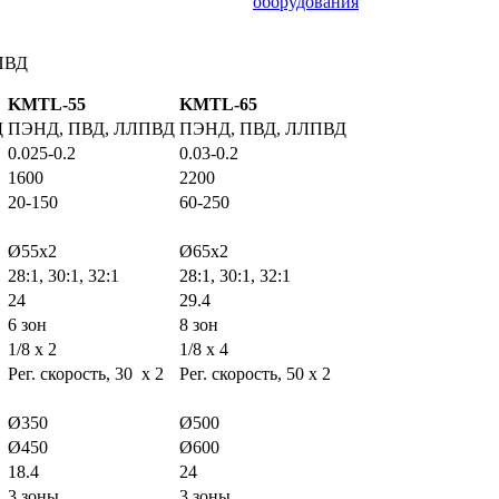
оборудования
ЛПВД
KMTL
-55
KMTL
-65
Д
ПЭНД, ПВД, ЛЛПВД
ПЭНД, ПВД, ЛЛПВД
0.025-0.2
0.03-0.2
1600
2200
20-150
60-250
Ø55x2
Ø65х2
28:1, 30:1, 32:1
28:1, 30:1, 32:1
24
29.4
6 зон
8 зон
1/8 x 2
1/8 x 4
Рег. скорость, 30 x 2
Рег. скорость, 50 х 2
Ø350
Ø500
Ø450
Ø600
18.4
24
3 зоны
3 зоны