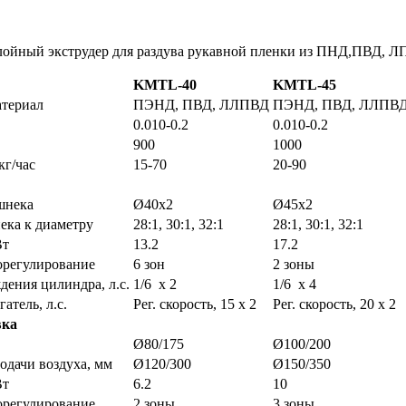
лойный экструдер для раздува рукавной пленки из ПНД,ПВД, 
KMTL-40
KMTL
-45
териал
ПЭНД, ПВД, ЛЛПВД
ПЭНД, ПВД, ЛЛПВ
0.010-0.2
0.010-0.2
900
1000
кг/час
15-70
20-90
шнека
Ø40x2
Ø45x2
ка к диаметру
28:1, 30:1, 32:1
28:1, 30:1, 32:1
Вт
13.2
17.2
орегулирование
6 зон
2 зоны
дения цилиндра, л.с.
1/6 х 2
1/6 x 4
атель, л.с.
Рег. скорость, 15 x 2
Рег. скорость, 20 x 2
вка
Ø80/175
Ø100/200
подачи воздуха, мм
Ø120/300
Ø150/350
Вт
6.2
10
орегулирование
2 зоны
3 зоны