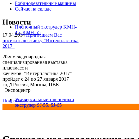
Бобинорезательные машины
Сейчас на складе
Новости
Плёночный экструдер KMH-
45, KMH-55
17.04.2014
Приглашаем Вас
посетить выставку "Интерпластика
2017"
20-я международная
специализированная выставка
пластмасс и
каучуков "Интерпластика 2017"
пройдет с 24 по 27 января 2017
года Россия, Москва, ЦВК
"Экспоцентр
Универсальный пленочный
Подробнее...
экструдер SJ-55, SJ-65