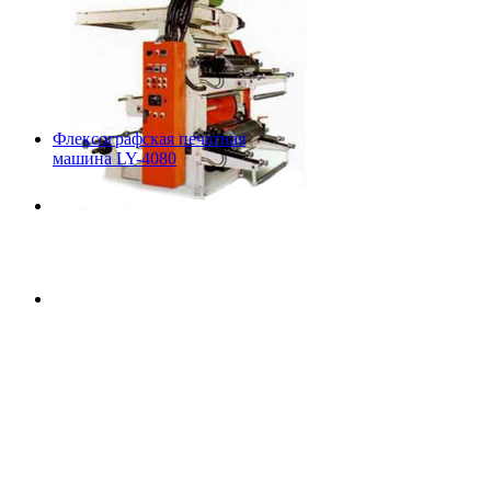
Флексографская печатная
машина LY-4080