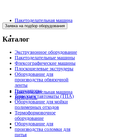
Пакетоделательная машина
BJAF+S 40*2M
Каталог
Экструзионное оборудование
Пакетоделательные машины
Флексографические машины
Плоскощелевые экструдеры
Оборудование для
производства обвязочной
ленты
Грануляторы
Пакетоделательная машина
Термопластавтоматы (ТПА)
HPR-34CL
Оборудование для мойки
полимерных отходов
Термоформовочное
оборудование
Оборудование для
производства соломки для
питья