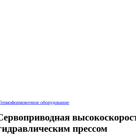
Термоформовочное оборудование
ервоприводная высокоскорос
гидравлическим прессом