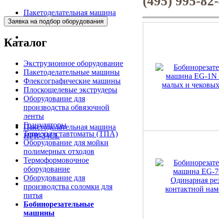
(495) 995-82
Пакетоделательная машина
BJAF+S 40*2M
Каталог
Экструзионное оборудование
Пакетоделательные машины
Флексографические машины
Плоскощелевые экструдеры
Оборудование для
производства обвязочной
ленты
Грануляторы
Пакетоделательная машина
Термопластавтоматы (ТПА)
HPR-34CL
Оборудование для мойки
полимерных отходов
Термоформовочное
оборудование
Оборудование для
производства соломки для
питья
Бобинорезательные
машины