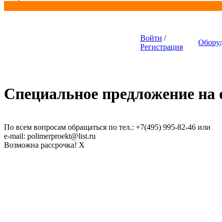
Войти
/
Обору
Регистрация
Специальное предложение на о
Универсальный пленочный
экструдер SJ-55, SJ-65
По всем вопросам обращаться по тел.: +7(495) 995-82-46 или
e-mail: polimerproekt@list.ru
Возможна рассрочка!
X
Гранулятор XY-A-90