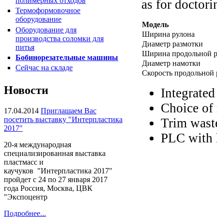
полимерных отходов
as for doctor
Термоформовочное
оборудование
Модель
Оборудование для
Ширина рулона
производства соломки для
Диаметр размотки
питья
Ширина продольной р
Бобинорезательные машины
Диаметр намотки
Сейчас на складе
Пакетоделательная машина
Скорость продольной 
HPR-34CL
Новости
Integrated
Choice of 
17.04.2014
Приглашаем Вас
посетить выставку "Интерпластика
Trim wast
2017"
PLC with 
20-я международная
специализированная выставка
пластмасс и
каучуков "Интерпластика 2017"
пройдет с 24 по 27 января 2017
Плёночный экструдер KMH-
года Россия, Москва, ЦВК
45, KMH-55
"Экспоцентр
Подробнее...