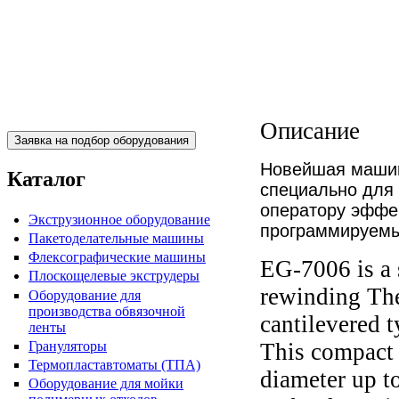
Пакетоделательная машина
BJAB+S 20x30
Описание
Новейшая машин
Каталог
специально для 
оператору эффе
Экструзионное оборудование
программируемы
Пакетоделательные машины
Флексографические машины
EG-7006 is a 
Плоскощелевые экструдеры
rewinding The
Оборудование для
Пакетоделательная машина
производства обвязочной
cantilevered t
BJAF+S 40*2M
ленты
Грануляторы
This compact 
Термопластавтоматы (ТПА)
diameter up t
Оборудование для мойки