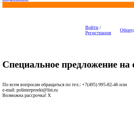
Войти
/
Обору
Регистрация
Универсальный пленочный
экструдер SJ-55, SJ-65
Специальное предложение на о
По всем вопросам обращаться по тел.: +7(495) 995-82-46 или
e-mail: polimerproekt@list.ru
Возможна рассрочка!
X
Гранулятор XY-A-90