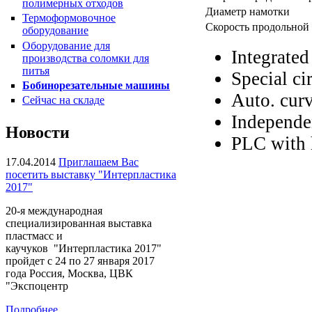
полимерных отходов
Диаметр намотки
Термоформовочное
Скорость продольной 
оборудование
Оборудование для
Integrate
производства соломки для
питья
Special cir
Бобинорезательные машины
Auto. curv
Сейчас на складе
Пакетоделательная машина
HPR-34CL
Independe
Новости
PLC with 
17.04.2014
Приглашаем Вас
посетить выставку "Интерпластика
2017"
20-я международная
специализированная выставка
пластмасс и
каучуков "Интерпластика 2017"
пройдет с 24 по 27 января 2017
Плёночный экструдер KMH-
года Россия, Москва, ЦВК
45, KMH-55
"Экспоцентр
Подробнее...