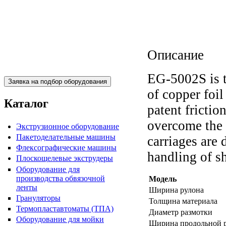
Описание
Пакетоделательная машина
BJAB+S 20x30
EG-5002S is t
of copper foi
Каталог
patent frictio
overcome the 
Экструзионное оборудование
Пакетоделательные машины
carriages are
Флексографические машины
handling of sh
Плоскощелевые экструдеры
Оборудование для
Пакетоделательная машина
производства обвязочной
Модель
BJAF+S 40*2M
ленты
Ширина рулона
Грануляторы
Толщина материала
Термопластавтоматы (ТПА)
Диаметр размотки
Оборудование для мойки
Ширина продольной 