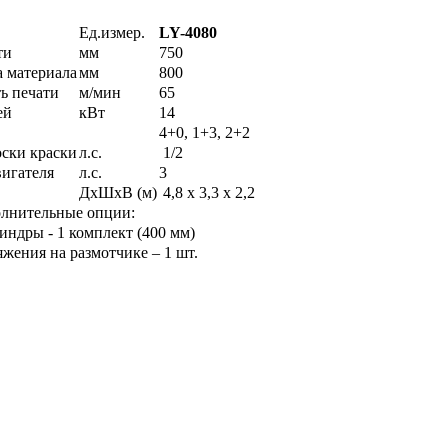
Ед.измер.
LY-4080
ти
мм
750
 материала
мм
800
ь печати
м/мин
65
ей
кВт
14
4+0, 1+3, 2+2
ски краски
л.с.
1/2
игателя
л.с.
3
ДхШхВ (м)
4,8 х 3,3 х 2,2
лнительные опции:
ндры - 1 комплект (400 мм)
яжения на размотчике – 1 шт.