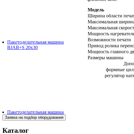
Модель
Ширина области печа
Максимальная ширина
Максимальная скорост
Мощность нагревател
Возможности печати
Пакетоделательная машина
Привод ролика перено
BJAB+S 20x30
Мощность главного дв
Размеры машины
Допо
формные цили
регулятор нат
Пакетоделательная машина
BJAF+S 40*2M
Каталог