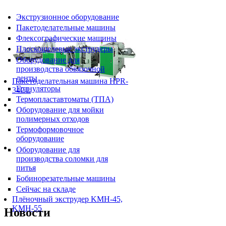
Экструзионное оборудование
Пакетоделательные машины
Флексографические машины
Плоскощелевые экструдеры
Оборудование для
производства обвязочной
ленты
Пакетоделательная машина HPR-
Грануляторы
34CL
Термопластавтоматы (ТПА)
Оборудование для мойки
полимерных отходов
Термоформовочное
оборудование
Оборудование для
производства соломки для
питья
Бобинорезательные машины
Сейчас на складе
Плёночный экструдер KMH-45,
KMH-55
Новости